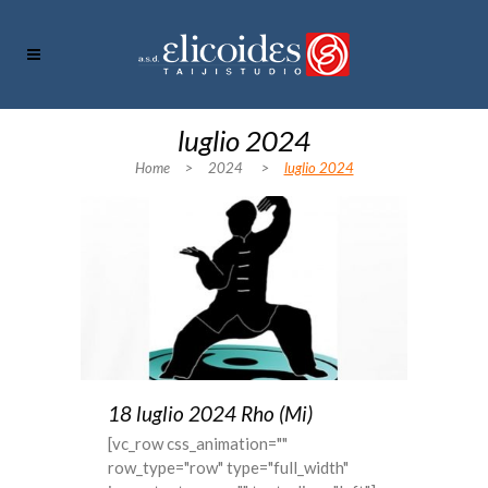
luglio 2024
Home
>
2024
>
luglio 2024
18 luglio 2024 Rho (Mi)
[vc_row css_animation=""
row_type="row" type="full_width"