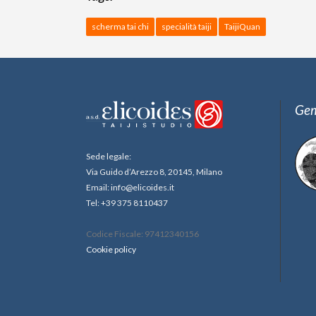
scherma tai chi
specialità taiji
TaijiQuan
Gem
Sede legale:
Via Guido d’Arezzo 8, 20145, Milano
Email: info@elicoides.it
Tel: +39 375 8110437
Codice Fiscale: 97412340156
Cookie policy