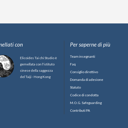
ellati con
Per saperne di più
Team insegnanti
Elicoides Tai chi Studio è
gemellata con l'istituto
Faq
cinese della saggezza
Consiglio direttivo
del Taiji - Hong Kong
Domanda di adesione
Statuto
Codice di condotta
M.O.G. Safeguarding
Contributi PA