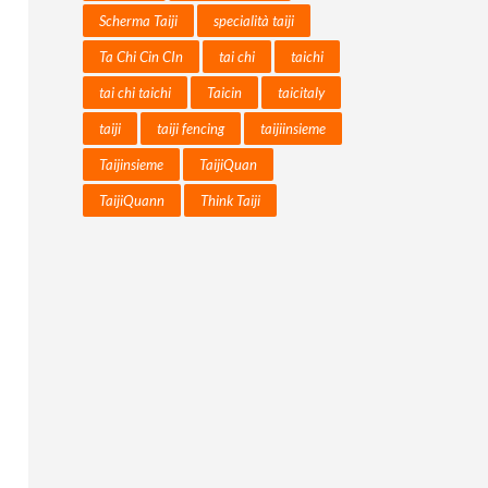
Scherma Taiji
specialità taiji
Ta Chi Cin CIn
tai chi
taichi
tai chi taichi
Taicin
taicitaly
taiji
taiji fencing
taijiinsieme
Taijinsieme
TaijiQuan
TaijiQuann
Think Taiji