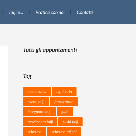
Taiji è…
Pratica con noi
Contatti
Tutti gli appuntamenti
Tag
cina e italia
equilibrio
eventi taiji
formazione
insegnanti taiji
judo
movimento taiji
rushi taiji
scherma
scherma tai chi