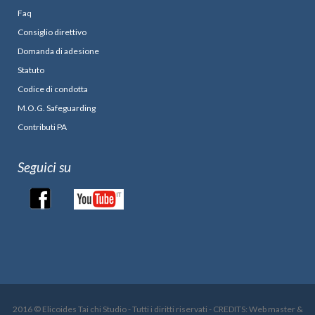
Faq
Consiglio direttivo
Domanda di adesione
Statuto
Codice di condotta
M.O.G. Safeguarding
Contributi PA
Seguici su
2016 © Elicoides Tai chi Studio - Tutti i diritti riservati - CREDITS: Web master &