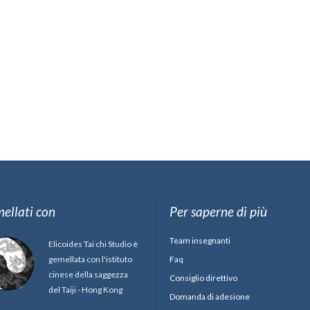
ellati con
Per saperne di più
Team insegnanti
Elicoides Tai chi Studio è
gemellata con l'istituto
Faq
cinese della saggezza
Consiglio direttivo
del Taiji - Hong Kong
Domanda di adesione