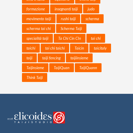
formazione
insegnanti taiji
judo
movimento taiji
rushi taiji
scherma
scherma tai chi
Scherma Taiji
specialità taiji
Ta Chi Cin CIn
tai chi
taichi
tai chi taichi
Taicin
taicitaly
taiji
taiji fencing
taijiinsieme
Taijinsieme
TaijiQuan
TaijiQuann
Think Taiji