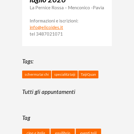
La Pernice Rossa – Menconico -Pavia
Informazioni e iscrizioni:
info@elicoides.it
tel 3487021071
Tags:
scherma tai chi
specialità taiji
TaijiQuan
Tutti gli appuntamenti
Tag
cina e italia
equilibrio
eventi taiji