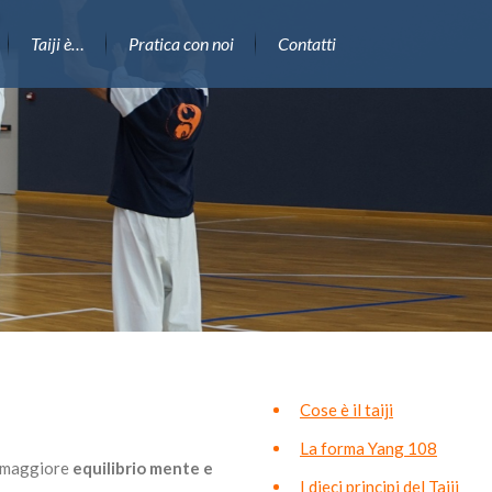
Taiji è…
Pratica con noi
Contatti
Cose è il taiji
La forma Yang 108
n maggiore
equilibrio mente e
I dieci principi del Taiji