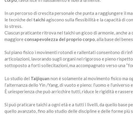
corpo
, favorisce il rilassamento e libera la mente.
In un percorso di crescita personale che punta a raggiungere il 
le tecniche del
taichi
agiscono sulla flessibilità e la capacità di c
lo stress.
Ciascun praticante ritrova nel taichi un gicoo di armonie, anche a
maggiore
consapevolezza del proprio corpo
, alla base del bene
Sul piano fisico i movimenti rotondi e rallentati consentono di rinf
articolazioni, lavorando sugli organi nel rigoroso e pieno rispetto
sottoposto a forti sollecitazioni, ma accompagnato verso una “for
Lo studio del
Taijiquan
non è solamente al movimento fisico ma 
l’alternanza dello Yin /Yang, di vuoto e pieno: l’uomo e l’universo 
È un’esperienza che può arricchire tutti, riduce le rigidità e rasser
Si può praticare taichi a ogni età e a tutti i livelli, da quello base 
quello avanzato, fino allo studio delle discipline e delle forme più s