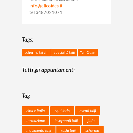
info@elicoides.it
tel 3487021071
Tags:
scherma tai chi
specialità taiji
TaijiQuan
Tutti gli appuntamenti
Tag
cina e italia
equilibrio
eventi taiji
formazione
insegnanti taiji
judo
movimento taiji
rushi taiji
scherma