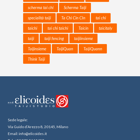
scherma tai chi
Scherma Taiji
specialità taiji
Ta Chi Cin CIn
tai chi
taichi
tai chi taichi
Taicin
taicitaly
taiji
taiji fencing
taijiinsieme
Taijinsieme
TaijiQuan
TaijiQuann
Think Taiji
Sede legale:
Via Guido d’Arezzo 8, 20145, Milano
Email: info@elicoides.it