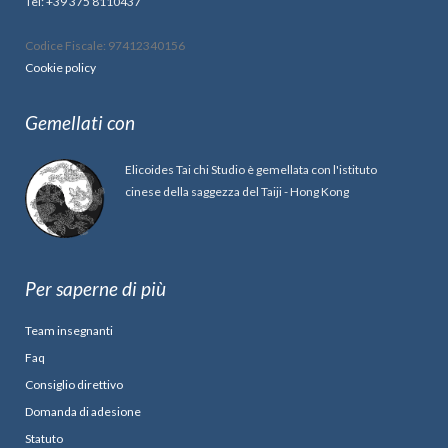
Tel: +39 375 8110437
Codice Fiscale: 97412340156
Cookie policy
Gemellati con
Elicoides Tai chi Studio è gemellata con l'istituto
cinese della saggezza del Taiji - Hong Kong
Per saperne di più
Team insegnanti
Faq
Consiglio direttivo
Domanda di adesione
Statuto