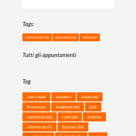
Tags:
scherma tai chi
specialità taiji
TaijiQuan
Tutti gli appuntamenti
Tag
cina e italia
equilibrio
eventi taiji
formazione
insegnanti taiji
judo
movimento taiji
rushi taiji
scherma
scherma tai chi
Scherma Taiji