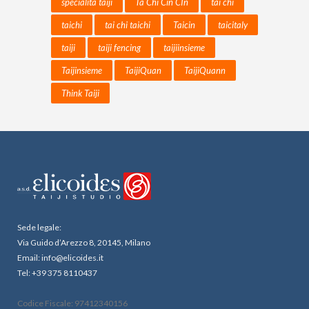
specialità taiji
Ta Chi Cin CIn
tai chi
taichi
tai chi taichi
Taicin
taicitaly
taiji
taiji fencing
taijiinsieme
Taijinsieme
TaijiQuan
TaijiQuann
Think Taiji
Sede legale:
Via Guido d’Arezzo 8, 20145, Milano
Email: info@elicoides.it
Tel: +39 375 8110437
Codice Fiscale: 97412340156