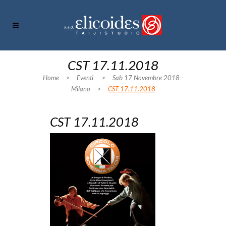
CST 17.11.2018
Home
>
Eventi
>
Sab 17 Novembre 2018 -
Milano
>
CST 17.11.2018
CST 17.11.2018