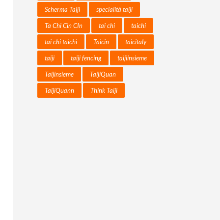
Scherma Taiji
specialità taiji
Ta Chi Cin CIn
tai chi
taichi
tai chi taichi
Taicin
taicitaly
taiji
taiji fencing
taijiinsieme
Taijinsieme
TaijiQuan
TaijiQuann
Think Taiji