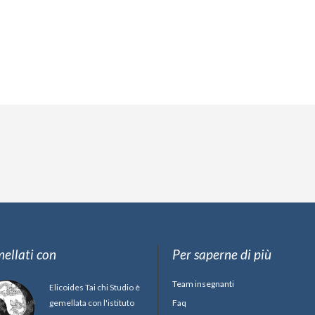
ellati con
Per saperne di più
Team insegnanti
Elicoides Tai chi Studio è
gemellata con l'istituto
Faq