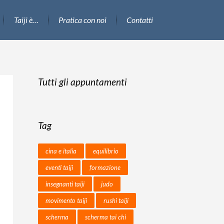
Taiji è…
Pratica con noi
Contatti
Tutti gli appuntamenti
Tag
cina e italia
equilibrio
eventi taiji
formazione
insegnanti taiji
judo
movimento taiji
rushi taiji
scherma
scherma tai chi