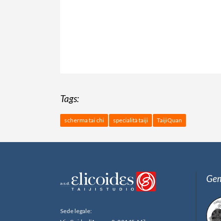
Tags:
scherma tai chi
specialità taiji
TaijiQuan
Gem
Sede legale: