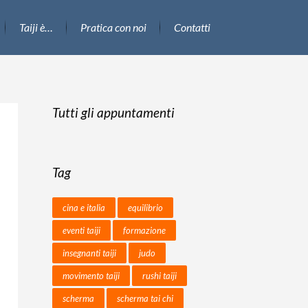
Taiji è…
Pratica con noi
Contatti
Tutti gli appuntamenti
Tag
cina e italia
equilibrio
eventi taiji
formazione
insegnanti taiji
judo
movimento taiji
rushi taiji
scherma
scherma tai chi