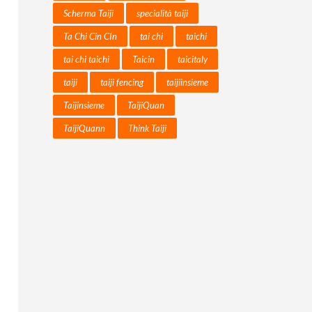
Scherma Taiji
specialità taiji
Ta Chi Cin CIn
tai chi
taichi
tai chi taichi
Taicin
taicitaly
taiji
taiji fencing
taijiinsieme
Taijinsieme
TaijiQuan
TaijiQuann
Think Taiji