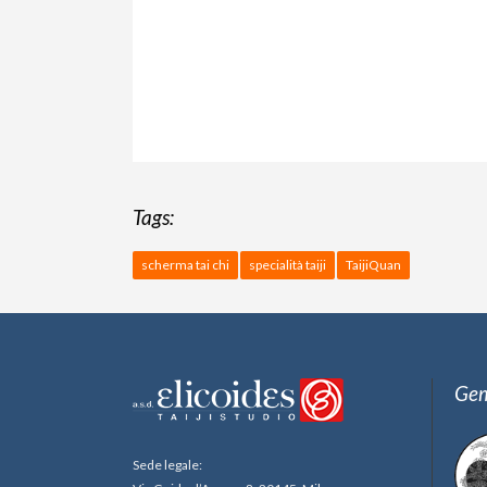
Tags:
scherma tai chi
specialità taiji
TaijiQuan
Gem
Sede legale: