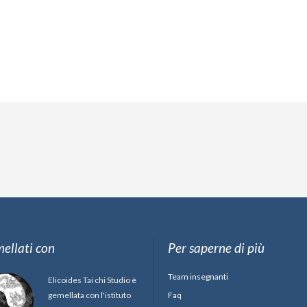
ellati con
Per saperne di più
Team insegnanti
Elicoides Tai chi Studio è
gemellata con l'istituto
Faq