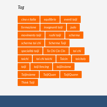
Tag
cina e italia
equilibrio
eventi taiji
formazione
insegnanti taiji
judo
movimento taiji
rushi taiji
scherma
scherma tai chi
Scherma Taiji
specialità taiji
Ta Chi Cin CIn
tai chi
taichi
tai chi taichi
Taicin
taicitaly
taiji
taiji fencing
taijiinsieme
Taijinsieme
TaijiQuan
TaijiQuann
Think Taiji