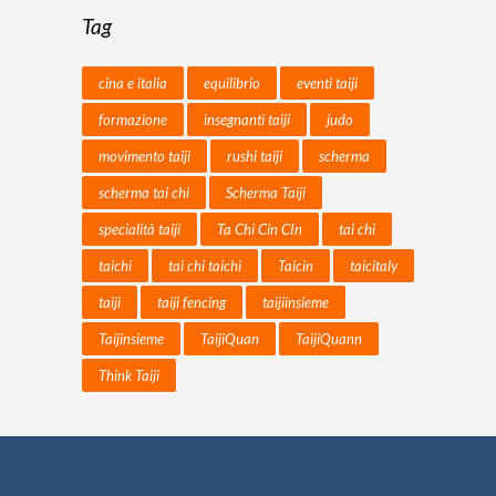
Tag
cina e italia
equilibrio
eventi taiji
formazione
insegnanti taiji
judo
movimento taiji
rushi taiji
scherma
scherma tai chi
Scherma Taiji
specialità taiji
Ta Chi Cin CIn
tai chi
taichi
tai chi taichi
Taicin
taicitaly
taiji
taiji fencing
taijiinsieme
Taijinsieme
TaijiQuan
TaijiQuann
Think Taiji