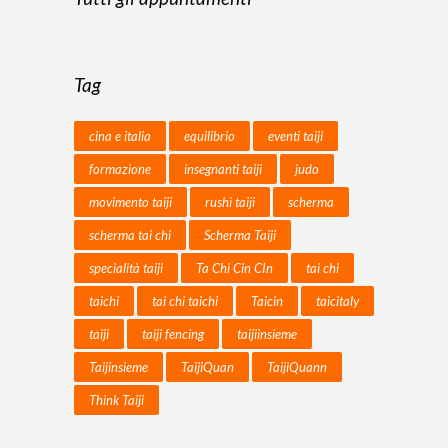
Tag
cina e italia
equilibrio
eventi taiji
formazione
insegnanti taiji
judo
movimento taiji
rushi taiji
scherma
scherma tai chi
Scherma Taiji
specialità taiji
Ta Chi Cin CIn
tai chi
taichi
tai chi taichi
Taicin
taicitaly
taiji
taiji fencing
taijiinsieme
Taijinsieme
TaijiQuan
TaijiQuann
Think Taiji