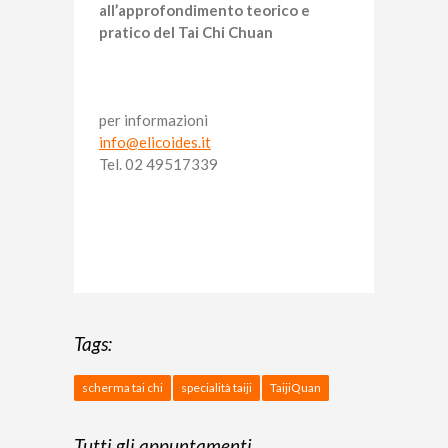
all’approfondimento teorico e
pratico del Tai Chi Chuan
per informazioni
info@elicoides.it
Tel. 02 49517339
Tags:
scherma tai chi
specialità taiji
TaijiQuan
Tutti gli appuntamenti