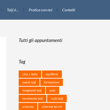
Taiji è…
Pratica con noi
Contatti
Tutti gli appuntamenti
Tag
cina e italia
equilibrio
eventi taiji
formazione
insegnanti taiji
judo
movimento taiji
rushi taiji
scherma
scherma tai chi