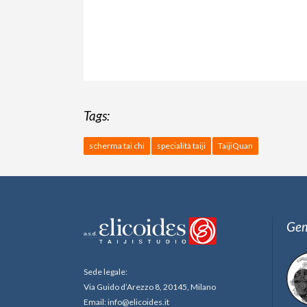
Tags:
scherma tai chi
specialità taiji
TaijiQuan
Gem
Sede legale:
Via Guido d’Arezzo 8, 20145, Milano
Email: info@elicoides.it