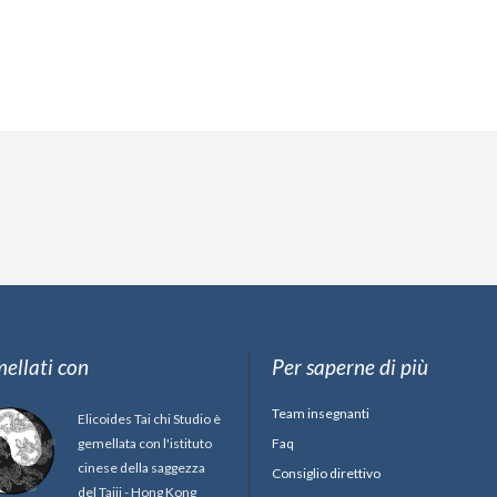
ellati con
Per saperne di più
Team insegnanti
Elicoides Tai chi Studio è
gemellata con l'istituto
Faq
cinese della saggezza
Consiglio direttivo
del Taiji - Hong Kong