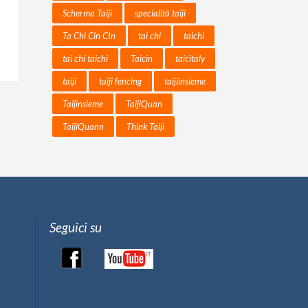
Scherma Taiji
specialità taiji
Ta Chi Cin CIn
tai chi
taichi
tai chi taichi
Taicin
taicitaly
taiji
taiji fencing
taijiinsieme
Taijinsieme
TaijiQuan
TaijiQuann
Think Taiji
Seguici su