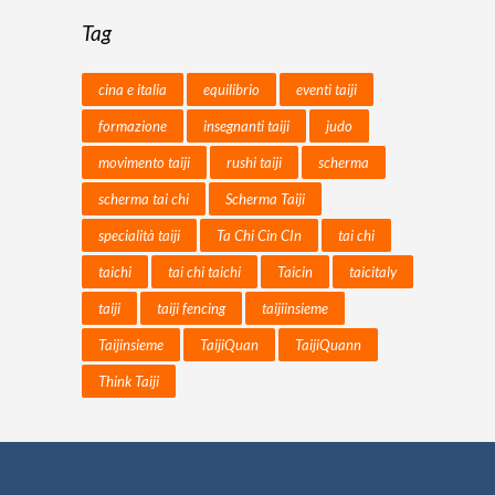
Tag
cina e italia
equilibrio
eventi taiji
formazione
insegnanti taiji
judo
movimento taiji
rushi taiji
scherma
scherma tai chi
Scherma Taiji
specialità taiji
Ta Chi Cin CIn
tai chi
taichi
tai chi taichi
Taicin
taicitaly
taiji
taiji fencing
taijiinsieme
Taijinsieme
TaijiQuan
TaijiQuann
Think Taiji