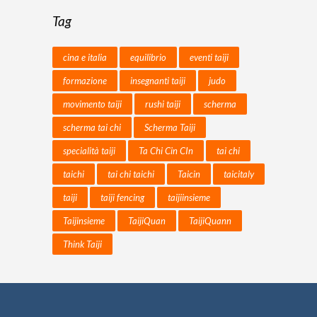
Tag
cina e italia
equilibrio
eventi taiji
formazione
insegnanti taiji
judo
movimento taiji
rushi taiji
scherma
scherma tai chi
Scherma Taiji
specialità taiji
Ta Chi Cin CIn
tai chi
taichi
tai chi taichi
Taicin
taicitaly
taiji
taiji fencing
taijiinsieme
Taijinsieme
TaijiQuan
TaijiQuann
Think Taiji