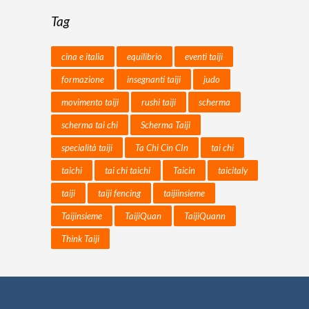
Tag
cina e italia
equilibrio
eventi taiji
formazione
insegnanti taiji
judo
movimento taiji
rushi taiji
scherma
scherma tai chi
Scherma Taiji
specialità taiji
Ta Chi Cin CIn
tai chi
taichi
tai chi taichi
Taicin
taicitaly
taiji
taiji fencing
taijiinsieme
Taijinsieme
TaijiQuan
TaijiQuann
Think Taiji