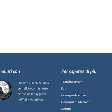
ellati con
Per saperne di più
Team insegnanti
Elicoides Tai chi Studio è
gemellata con l'istituto
Faq
cinese della saggezza
Consiglio direttivo
del Taiji - Hong Kong
Domanda di adesione
Statuto