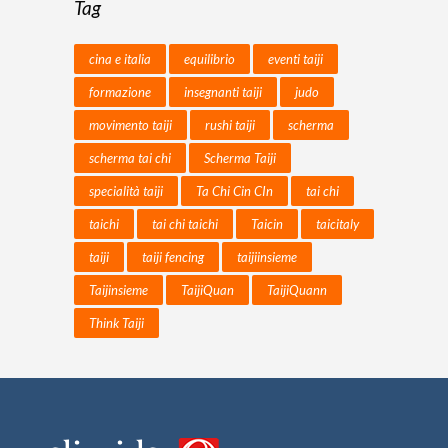
Tag
cina e italia
equilibrio
eventi taiji
formazione
insegnanti taiji
judo
movimento taiji
rushi taiji
scherma
scherma tai chi
Scherma Taiji
specialità taiji
Ta Chi Cin CIn
tai chi
taichi
tai chi taichi
Taicin
taicitaly
taiji
taiji fencing
taijiinsieme
Taijinsieme
TaijiQuan
TaijiQuann
Think Taiji