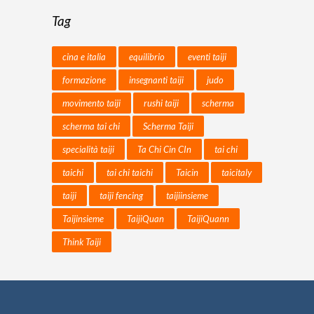
Tag
cina e italia
equilibrio
eventi taiji
formazione
insegnanti taiji
judo
movimento taiji
rushi taiji
scherma
scherma tai chi
Scherma Taiji
specialità taiji
Ta Chi Cin CIn
tai chi
taichi
tai chi taichi
Taicin
taicitaly
taiji
taiji fencing
taijiinsieme
Taijinsieme
TaijiQuan
TaijiQuann
Think Taiji