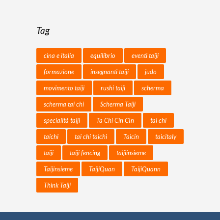
Tag
cina e italia
equilibrio
eventi taiji
formazione
insegnanti taiji
judo
movimento taiji
rushi taiji
scherma
scherma tai chi
Scherma Taiji
specialità taiji
Ta Chi Cin CIn
tai chi
taichi
tai chi taichi
Taicin
taicitaly
taiji
taiji fencing
taijiinsieme
Taijinsieme
TaijiQuan
TaijiQuann
Think Taiji