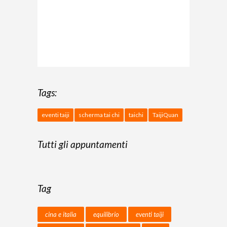
Tags:
eventi taiji
scherma tai chi
taichi
TaijiQuan
Tutti gli appuntamenti
Tag
cina e italia
equilibrio
eventi taiji