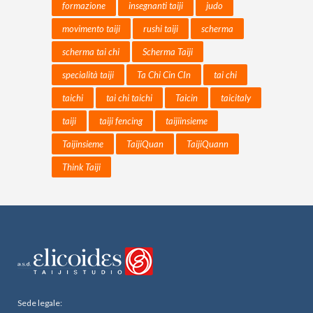
formazione
insegnanti taiji
judo
movimento taiji
rushi taiji
scherma
scherma tai chi
Scherma Taiji
specialità taiji
Ta Chi Cin CIn
tai chi
taichi
tai chi taichi
Taicin
taicitaly
taiji
taiji fencing
taijiinsieme
Taijinsieme
TaijiQuan
TaijiQuann
Think Taiji
Sede legale: