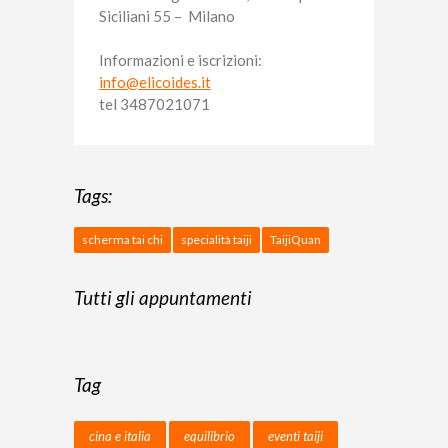
Siciliani 55 – Milano
Informazioni e iscrizioni:
info@elicoides.it
tel 3487021071
Tags:
scherma tai chi
specialità taiji
TaijiQuan
Tutti gli appuntamenti
Tag
cina e italia
equilibrio
eventi taiji