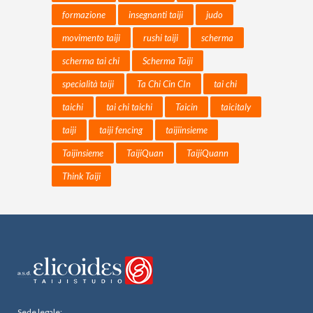
formazione
insegnanti taiji
judo
movimento taiji
rushi taiji
scherma
scherma tai chi
Scherma Taiji
specialità taiji
Ta Chi Cin CIn
tai chi
taichi
tai chi taichi
Taicin
taicitaly
taiji
taiji fencing
taijiinsieme
Taijinsieme
TaijiQuan
TaijiQuann
Think Taiji
Sede legale: