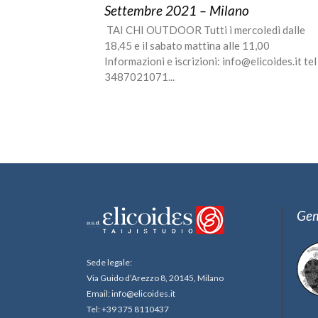
Settembre 2021 – Milano
TAI CHI OUTDOOR Tutti i mercoledì dalle
18,45 e il sabato mattina alle 11,00
Informazioni e iscrizioni: info@elicoides.it tel
3487021071...
Gem
Sede legale:
Via Guido d’Arezzo 8, 20145, Milano
Email: info@elicoides.it
Tel: +39 375 8110437