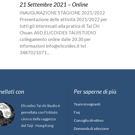
21 Settembre 2021 – Online
INAUGURAZIONE STAGIONE 2021/2022
Presentazione delle attività 2021/2022 per
tutti gli interessati alla pratica di Tai Chi
Chuan. ASD ELICOIDES TAIJISTUDIO
collegamento online dalle 20.30 per
informazioni info@elicoides.it tel
3487021071...
ellati con
Per saperne di più
Team insegnanti
Elicoides Tai chi Studio è
gemellata con l'istituto
Faq
cinese della saggezza
Consiglio direttivo
del Taiji - Hong Kong
Domanda di adesione