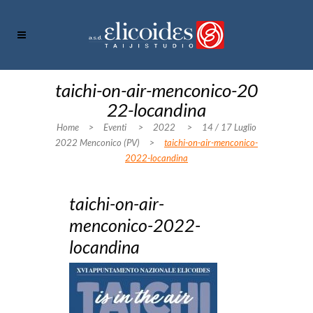
taichi-on-air-menconico-20
22-locandina
Home
>
Eventi
>
2022
>
14 / 17 Luglio
2022 Menconico (PV)
>
taichi-on-air-menconico-
2022-locandina
taichi-on-air-
menconico-2022-
locandina