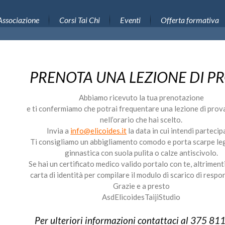
Associazione
Corsi Tai Chi
Eventi
Offerta formativa
PRENOTA UNA LEZIONE DI P
Abbiamo ricevuto la tua prenotazione
e ti confermiamo che potrai frequentare una lezione di prov
nell’orario che hai scelto.
Invia a
info@elicoides.it
la data in cui intendi partecip
Ti consigliamo un abbigliamento comodo e porta scarpe le
ginnastica con suola pulita o calze antiscivolo.
Se hai un certificato medico valido portalo con te, altriment
carta di identità per compilare il modulo di scarico di respon
Grazie e a presto
AsdElicoidesTaijiStudio
Per ulteriori informazioni contattaci al
375 81