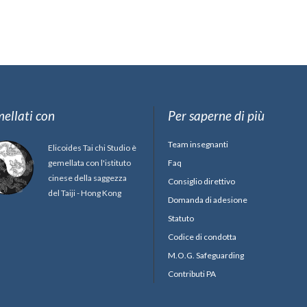
ellati con
Per saperne di più
Team insegnanti
Elicoides Tai chi Studio è
gemellata con l'istituto
Faq
cinese della saggezza
Consiglio direttivo
del Taiji - Hong Kong
Domanda di adesione
Statuto
Codice di condotta
M.O.G. Safeguarding
Contributi PA