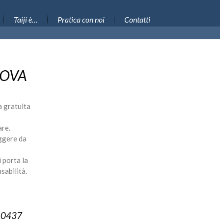
Taiji è…
Pratica con noi
Contatti
ROVA
a gratuita
are.
ggere da
i porta la
sabilità.
10437