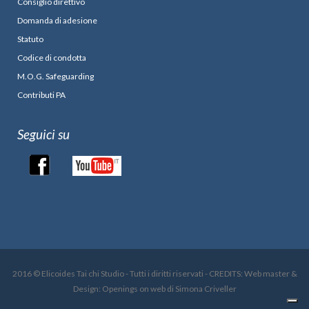
Consiglio direttivo
Domanda di adesione
Statuto
Codice di condotta
M.O.G. Safeguarding
Contributi PA
Seguici su
2016 © Elicoides Tai chi Studio - Tutti i diritti riservati - CREDITS: Web master &
Design: Openings on web di Simona Criveller