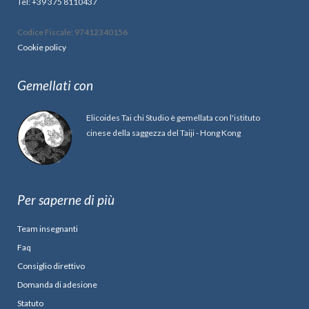
Tel: +39 375 8110437
Codice Fiscale: 97412340156
Cookie policy
Gemellati con
Elicoides Tai chi Studio è gemellata con l'istituto
cinese della saggezza del Taiji - Hong Kong
Per saperne di più
Team insegnanti
Faq
Consiglio direttivo
Domanda di adesione
Statuto