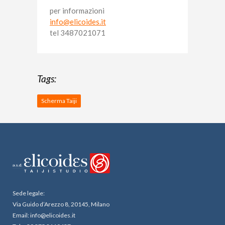
per informazioni
info@elicoides.it
tel 3487021071
Tags:
Scherma Taiji
Sede legale:
Via Guido d’Arezzo 8, 20145, Milano
Email: info@elicoides.it