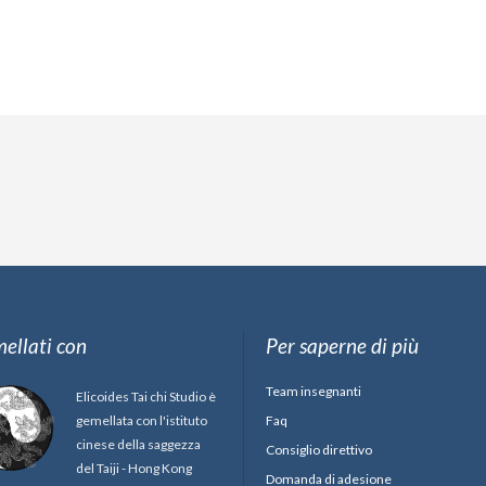
ellati con
Per saperne di più
Team insegnanti
Elicoides Tai chi Studio è
gemellata con l'istituto
Faq
cinese della saggezza
Consiglio direttivo
del Taiji - Hong Kong
Domanda di adesione