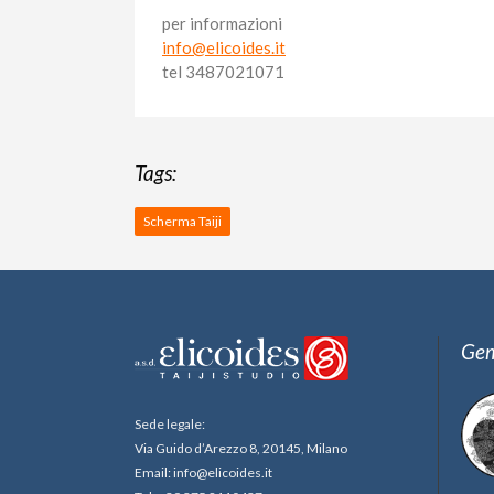
per informazioni
info@elicoides.it
tel 3487021071
Tags:
Scherma Taiji
Gem
Sede legale:
Via Guido d’Arezzo 8, 20145, Milano
Email: info@elicoides.it