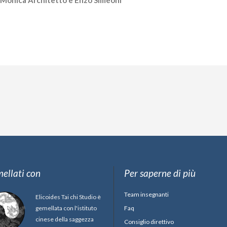
ri Monica Architetto e Enzo Simeoni
ellati con
Per saperne di più
Team insegnanti
Elicoides Tai chi Studio è
gemellata con l'istituto
Faq
cinese della saggezza
Consiglio direttivo