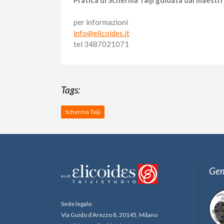
Pratica di Scherma Taiji guidata dai maest
per informazioni
info@elicoides.it
tel 3487021071
Tags:
Scherma Taiji
Gem
Sede legale:
Via Guido d’Arezzo 8, 20145, Milano