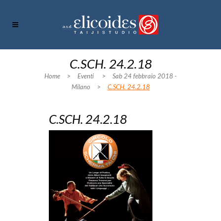
C.SCH. 24.2.18
Home
>
Eventi
>
Sab 24 febbraio 2018 -
Milano
>
C.SCH. 24.2.18
C.SCH. 24.2.18