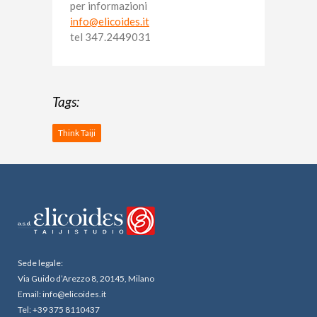
per informazioni
info@elicoides.it
tel 347.2449031
Tags:
Think Taiji
Sede legale:
Via Guido d’Arezzo 8, 20145, Milano
Email: info@elicoides.it
Tel: +39 375 8110437