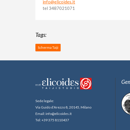
info@elicoides.it
tel 3487021071
Tags:
Scherma Taiji
Gem
Sede legale:
Via Guido d’Arezzo 8, 20145, Milano
Email: info@elicoides.it
Tel: +39 375 8110437