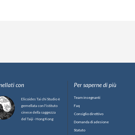
ellati con
Per saperne di più
Team insegnanti
Elicoides Tai chi Studio è
gemellata con l'istituto
Faq
cinese della saggezza
Consiglio direttivo
del Taiji - Hong Kong
Domanda di adesione
Statuto