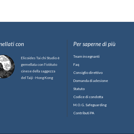
ellati con
Per saperne di più
Team insegnanti
Elicoides Tai chi Studio è
gemellata con l'istituto
Faq
cinese della saggezza
Consiglio direttivo
del Taiji - Hong Kong
Domanda di adesione
Statuto
Codice di condotta
M.O.G. Safeguarding
Contributi PA