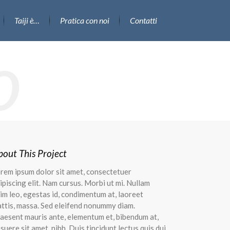
Taiji è…
Pratica con noi
Contatti
o
bout This Project
rem ipsum dolor sit amet, consectetuer
ipiscing elit. Nam cursus. Morbi ut mi. Nullam
im leo, egestas id, condimentum at, laoreet
ttis, massa. Sed eleifend nonummy diam.
aesent mauris ante, elementum et, bibendum at,
suere sit amet, nibh. Duis tincidunt lectus quis dui