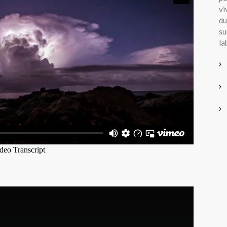
vi
du
su
la