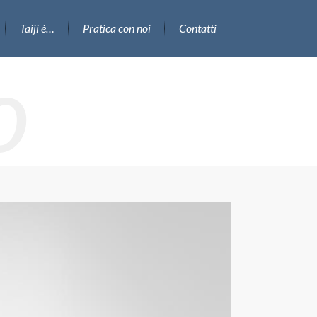
Taiji è…
Pratica con noi
Contatti
o