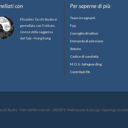
ellati con
Per saperne di più
Team insegnanti
Elicoides Tai chi Studio è
gemellata con l'istituto
Faq
cinese della saggezza
Consiglio direttivo
del Taiji - Hong Kong
Domanda di adesione
Statuto
Codice di condotta
M.O.G. Safeguarding
Contributi PA
i chi Studio - Tutti i diritti riservati - CREDITS: Web master & Design: Openings on web