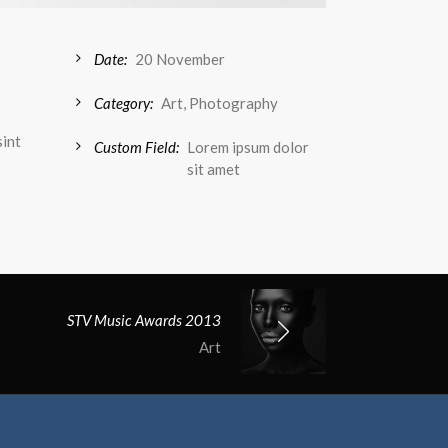
Date:
20 November
Category:
Art, Photography
sint
Custom Field:
Lorem ipsum dolor
sit amet
STV Music Awards 2013
Art