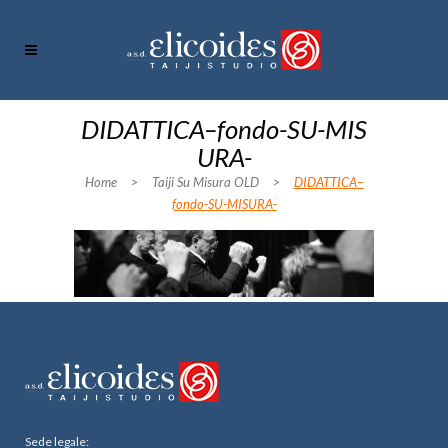
DIDATTICA–fondo-SU-MIS
URA-
Home
>
Taiji Su Misura OLD
>
DIDATTICA–
fondo-SU-MISURA-
Sede legale: