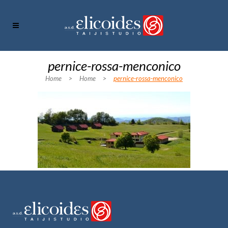
pernice-rossa-menconico
Home
>
Home
>
pernice-rossa-menconico