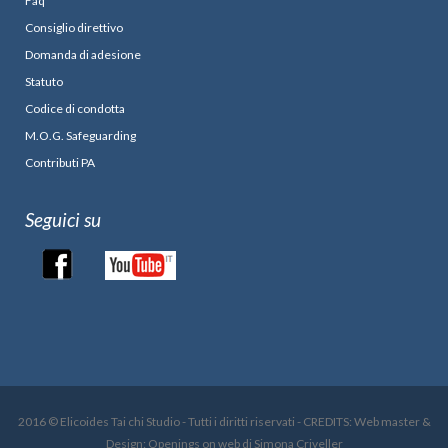
Faq
Consiglio direttivo
Domanda di adesione
Statuto
Codice di condotta
M.O.G. Safeguarding
Contributi PA
Seguici su
2016 © Elicoides Tai chi Studio - Tutti i diritti riservati - CREDITS: Web master &
Design: Openings on web di Simona Criveller