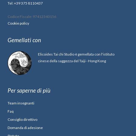
Tel: +39 375 8110437
Codice Fiscale: 97412340156
Cookie policy
Gemellati con
Elicoides Tai chi Studio è gemellata con l'istituto
cinese della saggezza del Taiji - Hong Kong
Per saperne di più
Team insegnanti
Faq
Consiglio direttivo
Domanda di adesione
Statuto