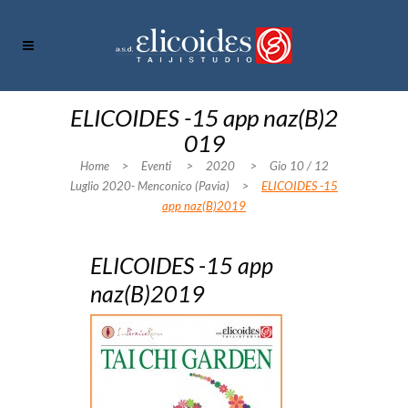
ELICOIDES -15 app naz(B)2
019
Home
>
Eventi
>
2020
>
Gio 10 / 12
Luglio 2020- Menconico (Pavia)
>
ELICOIDES -15
app naz(B)2019
ELICOIDES -15 app
naz(B)2019