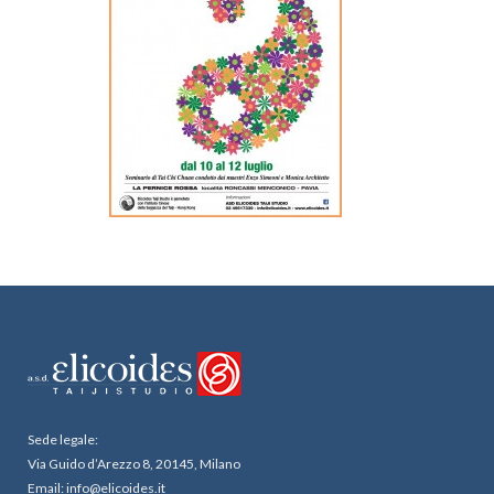
Sede legale:
Via Guido d’Arezzo 8, 20145, Milano
Email: info@elicoides.it