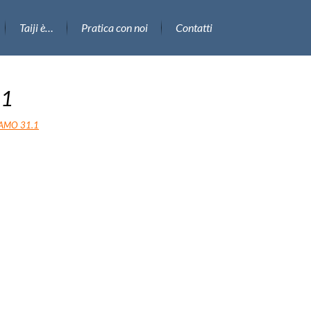
Taiji è…
Pratica con noi
Contatti
.1
AMO 31.1