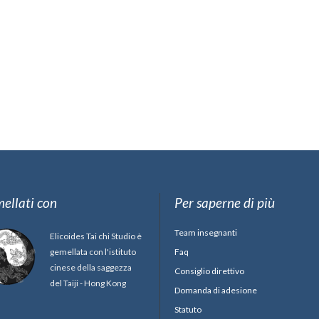
ellati con
Per saperne di più
Team insegnanti
Elicoides Tai chi Studio è
gemellata con l'istituto
Faq
cinese della saggezza
Consiglio direttivo
del Taiji - Hong Kong
Domanda di adesione
Statuto