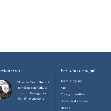
ellati con
Per saperne di più
Team insegnanti
Elicoides Tai chi Studio è
gemellata con l'istituto
Faq
cinese della saggezza
Consiglio direttivo
del Taiji - Hong Kong
Domanda di adesione
Statuto