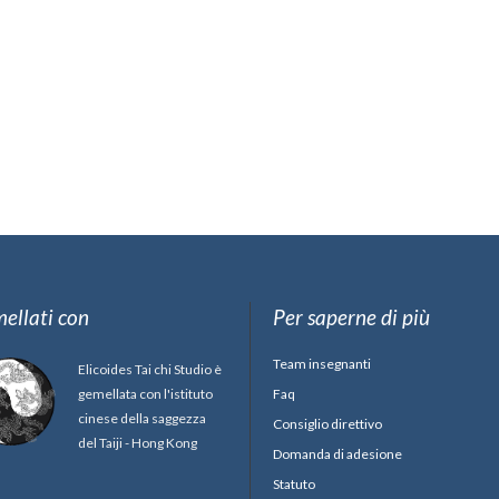
ellati con
Per saperne di più
Team insegnanti
Elicoides Tai chi Studio è
gemellata con l'istituto
Faq
cinese della saggezza
Consiglio direttivo
del Taiji - Hong Kong
Domanda di adesione
Statuto