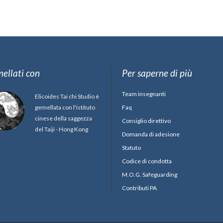
ellati con
Per saperne di più
Team insegnanti
Elicoides Tai chi Studio è
gemellata con l'istituto
Faq
cinese della saggezza
Consiglio direttivo
del Taiji - Hong Kong
Domanda di adesione
Statuto
Codice di condotta
M.O.G. Safeguarding
Contributi PA