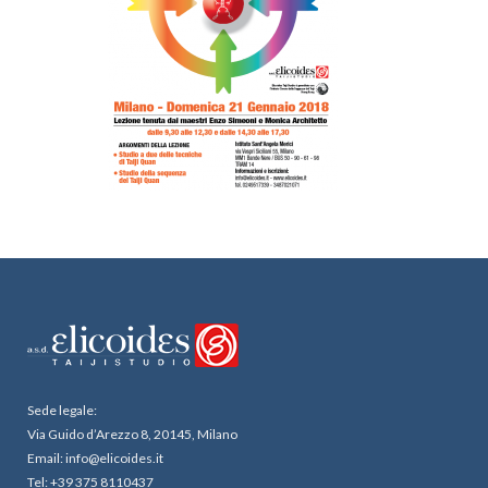
Sede legale:
Via Guido d’Arezzo 8, 20145, Milano
Email: info@elicoides.it
Tel: +39 375 8110437