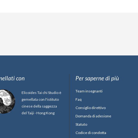
ellati con
Per saperne di più
Team insegnanti
Elicoides Tai chi Studio è
gemellata con l'istituto
Faq
cinese della saggezza
Consiglio direttivo
del Taiji - Hong Kong
Domanda di adesione
Statuto
Codice di condotta