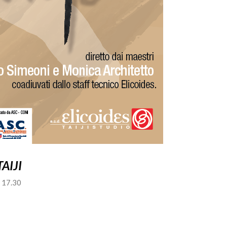
AIJI
e 17.30