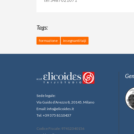
tel 3487021071
Tags:
formazione
insegnanti taiji
Gem
Sede legale:
Via Guido d’Arezzo 8, 20145, Milano
Email: info@elicoides.it
Tel: +39 375 8110437
Codice Fiscale: 97412340156