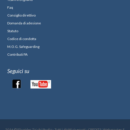
Faq
Consiglio direttivo
Domanda di adesione
Statuto
Codice di condotta
M.O.G. Safeguarding
Contributi PA
Seguici su
2016 © Elicoides Tai chi Studio - Tutti i diritti riservati - CREDITS: Web master &