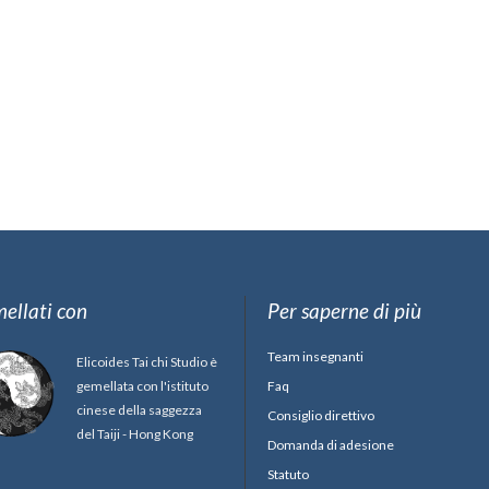
ellati con
Per saperne di più
Team insegnanti
Elicoides Tai chi Studio è
gemellata con l'istituto
Faq
cinese della saggezza
Consiglio direttivo
del Taiji - Hong Kong
Domanda di adesione
Statuto