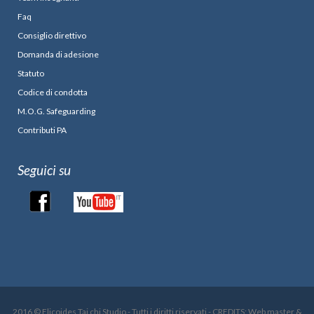
Faq
Consiglio direttivo
Domanda di adesione
Statuto
Codice di condotta
M.O.G. Safeguarding
Contributi PA
Seguici su
2016 © Elicoides Tai chi Studio - Tutti i diritti riservati - CREDITS: Web master &